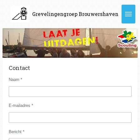
Ga
Grevelingengroep
Brouwershaven
direct
naar
de
hoofdinhoud
Contact
Naam *
E-mailadres *
Bericht *